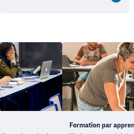
Formation
par
apprentissage
:
filière
IPID
Formation par apprent