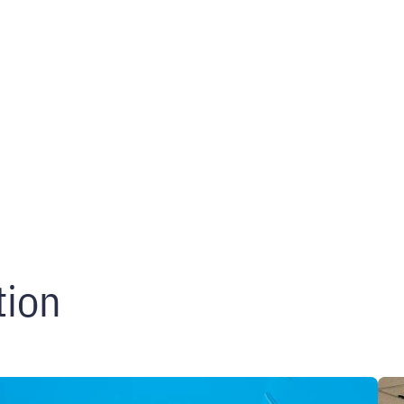
tion
Diplômés
U