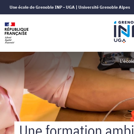
Une école de Grenoble INP - UGA | Université Grenoble Alpes
Grenoble
L'écol
INP
-
Génie
Une formation ambi