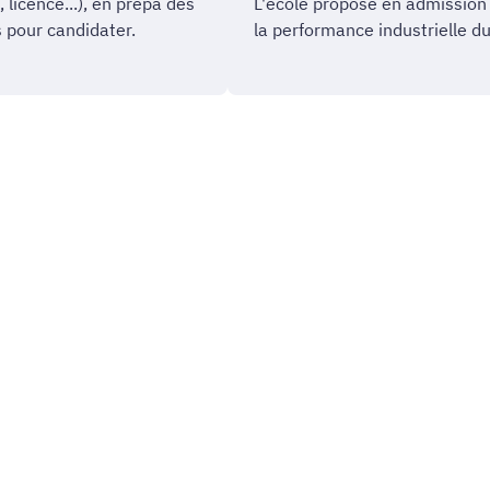
licence...), en prépa des
L'école propose en admission s
s pour candidater.
la performance industrielle du