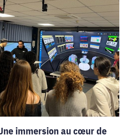
mmersion
u
œur
e
industrie
u
tur
vec
lles
ougent
our
Une immersion au cœur de
emain