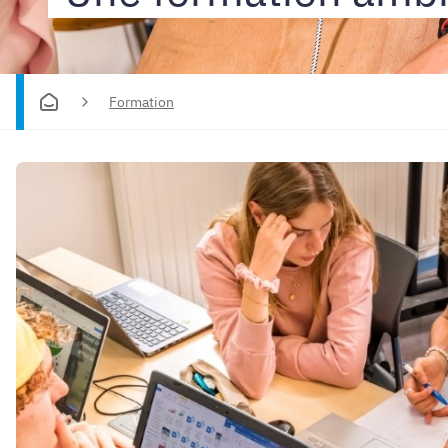
industriel
Formation
-
Formation