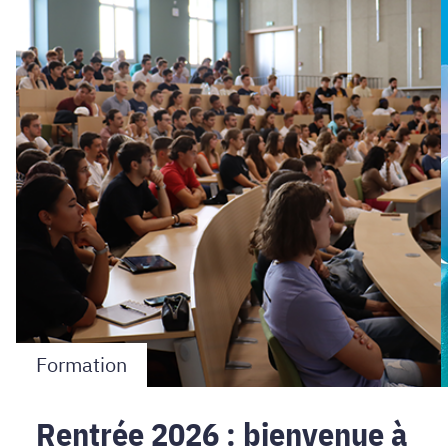
2026
:
bienvenue
à
Grenoble
INP
-
Génie
industriel
!
Formation
Rentrée 2026 : bienvenue à