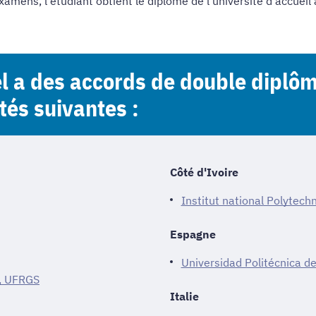
amens, l'étudiant obtient le diplôme de l'université d'accueil ai
el a des accords de double diplô
tés suivantes :
Côté d'Ivoire
Institut national Polytec
Espagne
Universidad Politécnica de
l, UFRGS
Italie