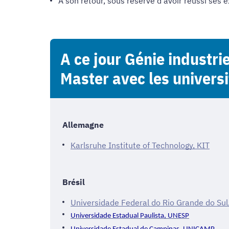
A son retour, sous réserve d'avoir réussi ses ex
A ce jour Génie industri
Master avec les universi
Allemagne
Karlsruhe Institute of Technology, KIT
Brésil
Universidade Federal do Rio Grande do Su
Universidade
Estadual
Paulista,
UNESP