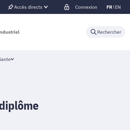
Accès directs
Connexion
FR
EN
ndustriel
Rechercher
iante
 diplôme