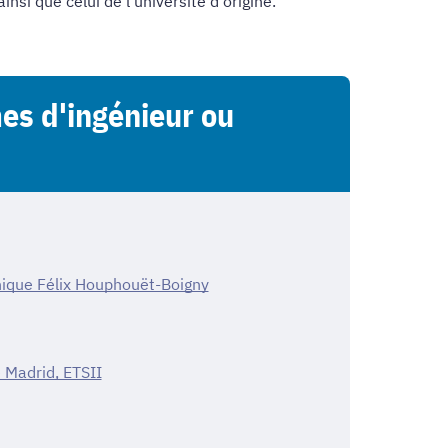
nsi que celui de l'université d'origine.
mes d'ingénieur ou
hnique Félix Houphouët-Boigny
 Madrid, ETSII