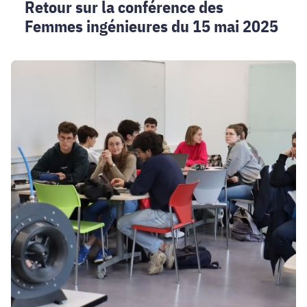
Retour sur la conférence des
Femmes ingénieures du 15 mai 2025
Kaléidoscope
2025
à
Génie
industriel
:
découvrir
les
défis
de
l’innovation
durable