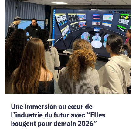
de
l’industrie
du
futur
avec
“Elles
bougent
pour
demain
2026”
Une immersion au cœur de
l’industrie du futur avec “Elles
bougent pour demain 2026”