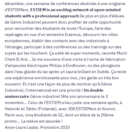
décembre, une semaine de conférences destinée à une vingtaine
d'ESTIEMers.
ESTIEM is an exciting network of open-minded
students with a professional approach
De plus en plus d'élèves
de Génie Industriel peuvent donc profiter de cette opportunité
pour rencontrer des étudiants de toute l'Europe, faire des
repérages en vue d'un semestre Erasmus, découvrir les villes
européennes, établir des contacts avec des industriels à
l'étranger, participer à des conférences ou des trainings sur des
sujets qui les touchent. Ça a été de super moments, raconte Munir
Cheik El Ard... Je me souviens d'une visite à l'usine de fabrication
d'ampoules électriques Philips à Eindhoven, ou des plongeons
dans l'eau glacée du lac après un sauna brûlant en Suède. Ça reste
une expérience enrichissante pour moi, j'en garde un très bon
souvenir. Et c'est une façon de plus de montrer qu'à Génie
Industriel, l'international est une priorité !
Un double
anniversaire
Génie industriel fête son anniversaire le 3
novembre... Celui de l'ESTIEM a lieu juste une semaine après, à
Helsinki et Tahko (Finlande), avec 300 ESTIEMers et Alumni.
Parmi eux, cinq étudiants de GI, dont un élève de la 20ème
promo... La relève est assurée !
Anne-Laure Ladier, Promotion 2010