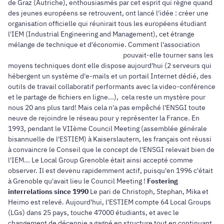
de Graz (Autriche), enthousiasmés par cet esprit qui règne quand
des jeunes européens se retrouvent, ont lancé l'idée : créer une
organisation officielle qui réunirait tous les européens étudiant
l'IEM (Industrial Engineering and Management), cet étrange
mélange de technique et d'économie.
Comment l'association
pouvait-elle tourner sans les
moyens techniques dont elle dispose aujourd'hui (2 serveurs qui
hébergent un système d'e-mails et un portail Internet dédié, des
outils de travail collaboratif performants avec la video-conférence
et le partage de fichiers en ligne...), cela reste un mystère pour
nous 20 ans plus tard! Mais cela n'a pas empêché l'ENSGI toute
neuve de rejoindre le réseau pour y représenter la France. En
1993, pendant le VIIème Council Meeting (assemblée générale
bisannuelle de l'ESTIEM) à Kaiserslautern, les français ont réussi
à convaincre le Conseil que le concept de l'ENSGI relevait bien de
l'IEM... Le Local Group Grenoble était ainsi accepté comme
observer. Il est devenu rapidemment actif, puisqu'en 1996 c'était
à Grenoble qu'avait lieu le Council Meeting !
Fostering
interrelations since 1990
Le pari de Christoph, Stephan, Mika et
Heimo est relevé. Aujourd'hui, l'ESTIEM compte 64 Local Groups
(LGs) dans 25 pays, touche 47000 étudiants, et avec le
changement de décennie a gagné en structure tout en continuant