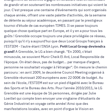
de grandir et en soutenant les nombreuses initiatives qui voient le
jour. C'est presque une centaine d'événements qui sont organisés
chaque année, offrant une vaste palette d'activités, de la semaine
de détente au séjour académique, en passant par le prestigieux
tournoi d'étude de cas européen TIMES. Il se passe toujours
quelque chose quelque part en Europe, et il y en a pour tous les
goûts ! Grenoble occupe toujours une place privilégiée ce réseau,
puisqu'il qu'il n'y a aujourd'hui que deux Local Groups français à
l'ESTIEM - l'autre étant l'INSA Lyon.
Petit Local Group deviendra
grand!
A Grenoble, le LG a bien changé. "En 2000, c'était
minuscule, se souvient Munir Cheik El Ard, Local Responsible de
l'époque. On était deux, pas de budget... par manque d'argent,
personne ne souhaitait voyager à l'étranger". On mesure le chemin
parcouru : en avril 2009, le deuxième Council Meeting organisé à
Grenoble réunissait 200 européens avec 22 000€ de budget. Au
sein de l'école, l'ESTIEM est sur un pied d'égalité avec le Bureau
des Sports et le Bureau des Arts. Pour l'année 2010/2011, le LG
Grenoble est une équipe de 16 personnes, dirigée par Julie
Loeillet qui compte bien envoyer une vingtaine d'étudiants de
Génie Industriel en voyage cette année! Ainsi que des
manifestations locales, avec en point d'orgue le Vision en