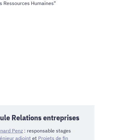
 des Ressources Humaines"
lule Relations entreprises
rnard Penz
: responsable stages
énieur adjoint
et
Projets de fin