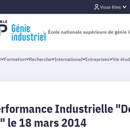
Vous êtes
École nationale supérieure de génie i
e
Formation
Recherche
International
Entreprises
Vie étud
rformance Industrielle "De
e" le 18 mars 2014