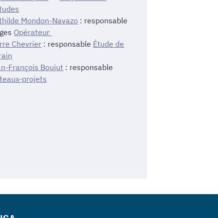
tudes
thilde Mondon-Navazo
: responsable
ages
Opérateur
rre Chevrier
: responsable
Étude de
rain
n-François Boujut
: responsable
teaux-projets