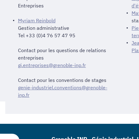
Entreprises
d'é
Ma
Myriam Reinbold
st
Gestion administrative
Pie
Tel +33 (0)4 76 57 47 95
ter
Jea
Contact pour les questions de relations
Pla
entreprises
gi.entreprises@grenoble-inp.fr
Contact pour les conventions de stages
genie-industriel.conventions@grenoble-
inp.fr