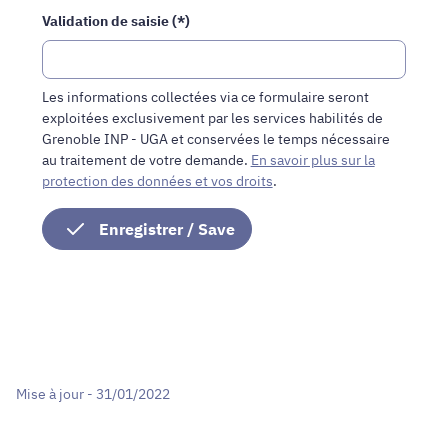
êtes
Validation de saisie (*)
humains,
merci
de
le
Les informations collectées via ce formulaire seront
laisser
exploitées exclusivement par les services habilités de
vide.
Grenoble INP - UGA et conservées le temps nécessaire
au traitement de votre demande.
En savoir plus sur la
protection des données et vos droits
.
Mise à jour - 31/01/2022