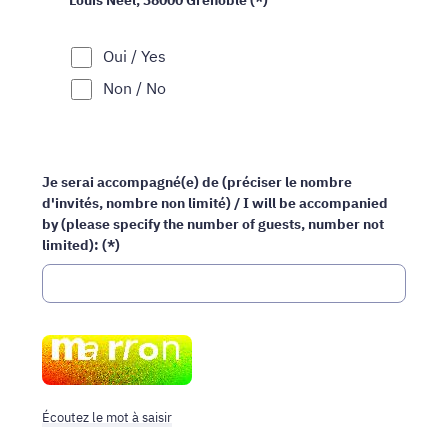
Oui / Yes
Non / No
Je serai accompagné(e) de (préciser le nombre
d'invités, nombre non limité) / I will be accompanied
by (please specify the number of guests, number not
limited): (*)
Champ
pour
les
robots.
Si
Écoutez le mot à saisir
vous