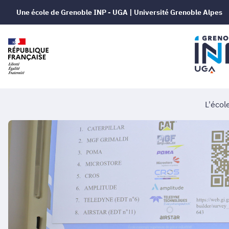
Une école de Grenoble INP - UGA | Université Grenoble Alpes
L'écol