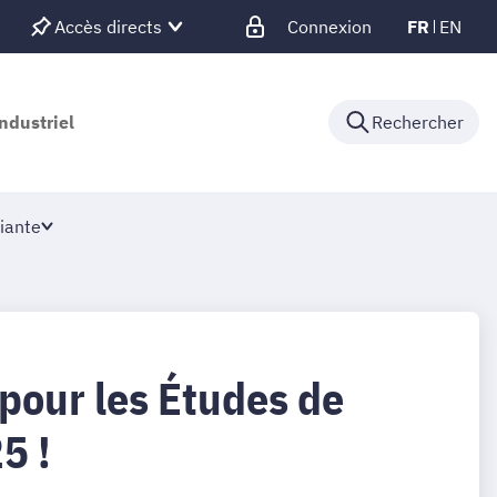
Accès directs
Connexion
FR
EN
ndustriel
Rechercher
iante
 pour les Études de
5 !