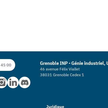
Grenoble INP - Génie industriel,
 45 00
46 avenue Félix Viallet
38031 Grenoble Cedex 1
Juridique