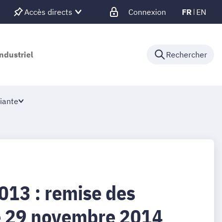
Accès directs
Connexion
FR
EN
ndustriel
Rechercher
iante
013 : remise des
e 29 novembre 2014