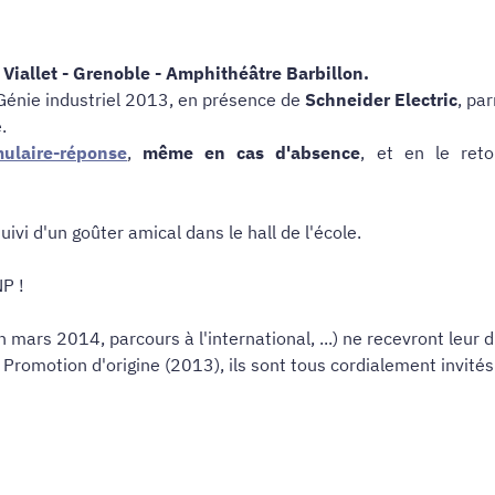
 Viallet - Grenoble - Amphithéâtre Barbillon.
 Génie industriel 2013, en présence de
Schneider Electric
, pa
.
mulaire-réponse
,
même en cas d'absence
, et en le ret
ivi d'un goûter amical dans le hall de l'école.
NP !
en mars 2014
,
parcours à l'international, ...) ne recevront le
romotion d'origine (2013), ils sont tous cordialement invités 