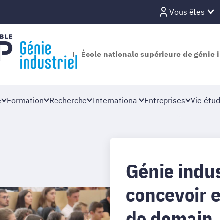
Vous êtes
École nationale supérieure de génie i
e
Formation
Recherche
International
Entreprises
Vie étud
Génie indus
concevoir e
de demain