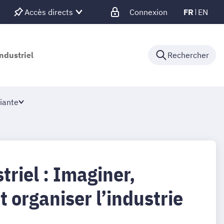
Accès directs
Connexion
FR
EN
ndustriel
Rechercher
iante
triel : Imaginer,
t organiser l’industrie