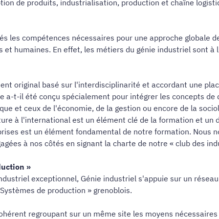
ion de produits, industrialisation, production et chaîne logisti
més les compétences nécessaires pour une approche globale de 
t humaines. En effet, les métiers du génie industriel sont à l
ent original basé sur l'interdisciplinarité et accordant une p
le a-t-il été conçu spécialement pour intégrer les concepts de 
ue et ceux de l'économie, de la gestion ou encore de la sociol
ure à l'international est un élément clé de la formation et un
reprises est un élément fondamental de notre formation. Nous
agées à nos côtés en signant la charte de notre « club des indu
uction »
dustriel exceptionnel, Génie industriel s'appuie sur un réseau 
« Systèmes de production » grenoblois.
hérent regroupant sur un même site les moyens nécessaires à 