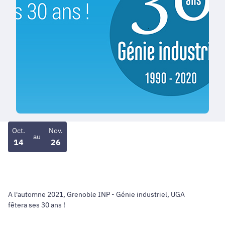
Oct.
Nov.
au
14
26
A l'automne 2021, Grenoble INP - Génie industriel, UGA
fêtera ses 30 ans !