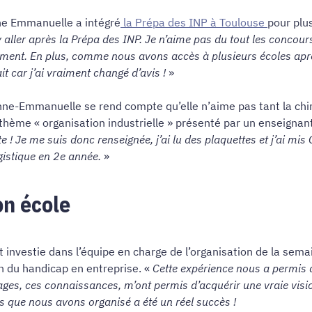
ne Emmanuelle a intégré
la Prépa des INP à Toulouse
pour plu
y aller après la Prépa des INP. Je n’aime pas du tout les concou
tement. En plus, comme nous avons accès à plusieurs écoles aprè
it car j’ai vraiment changé d’avis !
»
Anne-Emmanuelle se rend compte qu’elle n’aime pas tant la chimi
thème « organisation industrielle » présenté par un enseignan
te ! Je me suis donc renseignée, j’ai lu des plaquettes et j’ai mis
logistique en 2e année.
»
on école
t investie dans l’équipe en charge de l’organisation de la sem
on du handicap en entreprise. «
Cette expérience nous a permis 
ages, ces connaissances, m’ont permis d’acquérir une vraie visio
tés que nous avons organisé a été un réel succès !