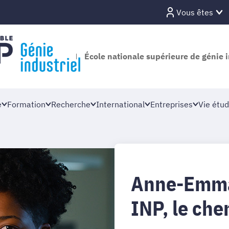
Vous êtes
École nationale supérieure de génie i
e
Formation
Recherche
International
Entreprises
Vie étud
Anne-Emman
INP, le chem