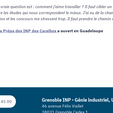
a vraie question est : comment j’aime travailler ? Il faut cibler u
 faire les études qui nous correspondent le mieux. J’ai eu de la 
n et les concours me stressent trop. Il faut prendre le chemin où
a Prépa des INP des Caraïbes
a ouvert en Guadeloupe
Grenoble INP - Génie industriel,
 45 00
46 avenue Félix Viallet
38031 Grenoble Cedex 1