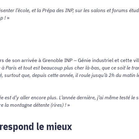
enter l’école, et la Prépa des INP, sur les salons et forums étud
p !
»
e son arrivée à Grenoble INP – Génie industriel et cette ville
 à Paris et tout est beaucoup plus cher là-bas, que ce soit le tr
ité, surtout que, depuis cette année, il roule jusqu’à 2h du matin 
e est d’y aller encore plus. L’année dernière, j’ai même testé le s
re la montagne détente (rires) !
»
rrespond le mieux