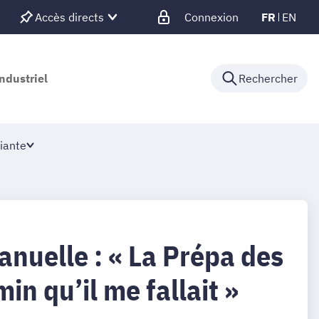
Accès directs
Connexion
FR
EN
ndustriel
Rechercher
iante
uelle : « La Prépa des
in qu’il me fallait »