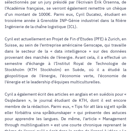
sélectionnés par un jury présidé par l’écrivain Erik Orsenna, de
l’Académie française, se verront également remettre un chèque
d’un montant de 1000€. Parmi eux, Cyril Ducatez, étudiant en
troisième année à Grenoble INP-Génie industriel dans la filière
Ingénierie de la chaîne logistique (ICL).
Cyril est actuellement en Projet de Fin d’Etudes (PFE) à Zurich, en
Suisse, au sein de l’entreprise américaine Genscape, qui travaille
dans le secteur de la « data intelligence » sur des données
provenant des marchés de l’énergie. Avant cela, il a effectué un
semestre d’échange à l'Institut Royal de Technologie de
Stockholm (KTH Stockholm) en Suède, où il a étudié la
géopolitique de l'énergie, l'économie verte, l'économie de
l'énergie et le leadership d'équipes multiculturelles.
Cyril a également écrit des articles en anglais et en suédois pour «
Osqledaren », le journal étudiant de KTH, dont il est encore
membre de la rédaction. Parmi eux, « Tips för att lära sig ett språk
eller förbättra sina språkkunskaper » qui présente des astuces
pour apprendre les langues. De même, l'article « Management
through multilingualism » est une courte chronique reprenant le
thème de l'essai qu’il a écrit dans le cadre de l’appel à idées « La