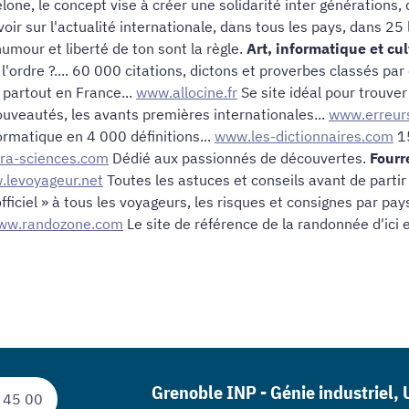
one, le concept vise à créer une solidarité inter générations
oir sur l'actualité internationale, dans tous les pays, dans 25 l
umour et liberté de ton sont la règle.
Art, informatique et cu
 l'ordre ?.... 60 000 citations, dictons et proverbes classés pa
 partout en France...
www.allocine.fr
Se site idéal pour trouver l
ouveautés, les avants premières internationales...
www.erreur
formatique en 4 000 définitions...
www.les-dictionnaires.com
15
ra-sciences.com
Dédié aux passionnés de découvertes.
Fourr
levoyageur.net
Toutes les astuces et conseils avant de parti
fficiel » à tous les voyageurs, les risques et consignes par pay
ww.randozone.com
Le site de référence de la randonnée d'ici et
Grenoble INP - Génie industriel,
 45 00