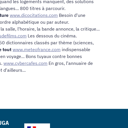
, quand les logements manquent, des solutions
angues... 800 titres à parcourir.
lture
www.dicocitations.com
Besoin d'une
r ordre alphabétique ou par auteur.
a salle, l'horaire, la bande annonce, la critique...
sdefilms.com
Les dessous du cinéma.
0 dictionnaires classés par thème (sciences,
e tout
www.meteofrance.com
indispensable
r en voyage... Bons tuyaux contre bonnes
s.
www.cybercafes.com
En gros, l'annuaire de
 d'ailleurs...
 UGA