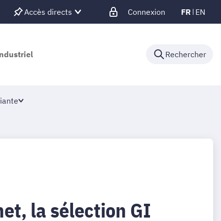
Accès directs
Connexion
FR
EN
ndustriel
Rechercher
iante
net, la sélection GI