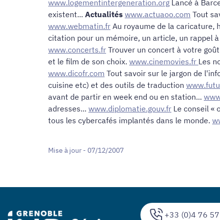
www.logementintergeneration.org
Lancé à Barcel
existent...
Actualités
www.actuaoo.com
Tout sav
www.webmatin.fr
Au royaume de la caricature, h
citation pour un mémoire, un article, un rappel à
www.concerts.fr
Trouver un concert à votre goût
et le film de son choix.
www.cinemovies.fr
Les n
www.dicofr.com
Tout savoir sur le jargon de l'in
cuisine etc) et des outils de traduction
www.futu
avant de partir en week end ou en station...
www.
adresses...
www.diplomatie.gouv.fr
Le conseil « o
tous les cybercafés implantés dans le monde.
w
Mise à jour - 07/12/2007
+33 (0)4 76 57