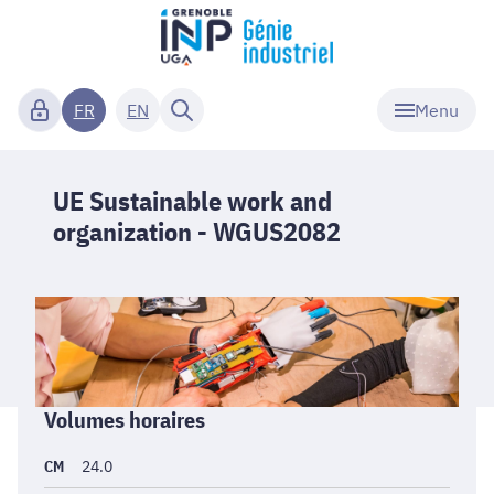
Menu
FR
EN
UE Sustainable work and
organization - WGUS2082
Informations
Volumes horaires
générales
CM
24.0