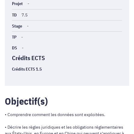
Projet
-
TD
7.5
Stage
-
TP
-
DS
-
Crédits ECTS
Crédits ECTS 1.5
Objectif(s)
• Comprendre comment les données sont exploitées.
• Décrire les règles juridiques et les obligations réglementaires
aux États-Unis, en Europe et en Chine qui peuvent s'appliquer à