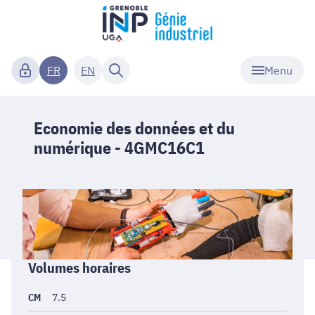
Menu
FR
EN
Economie des données et du
numérique - 4GMC16C1
Informations
Volumes horaires
générales
CM
7.5