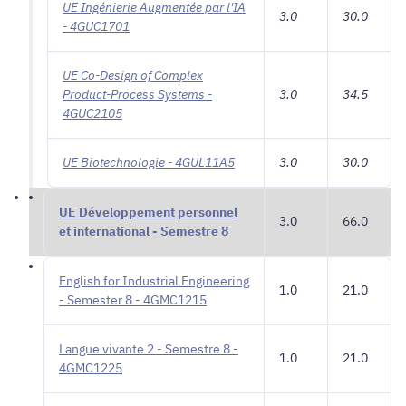
UE Ingénierie Augmentée par l'IA
3.0
30.0
- 4GUC1701
UE Co-Design of Complex
Product-Process Systems -
3.0
34.5
4GUC2105
UE Biotechnologie - 4GUL11A5
3.0
30.0
UE Développement personnel
3.0
66.0
et international - Semestre 8
English for Industrial Engineering
1.0
21.0
- Semester 8 - 4GMC1215
Langue vivante 2 - Semestre 8 -
1.0
21.0
4GMC1225