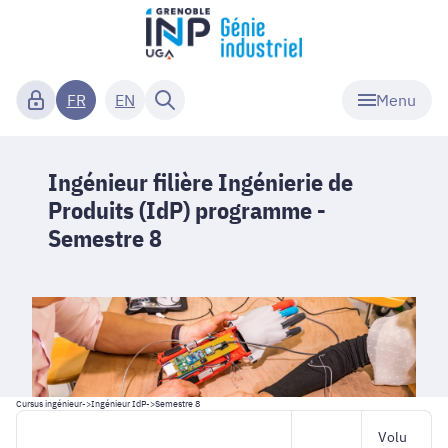
Menu
FR
EN
Ingénieur filière Ingénierie de
Produits (IdP) programme -
Semestre 8
Cursus ingénieur
->
Ingénieur IdP
->
Semestre 8
Volu