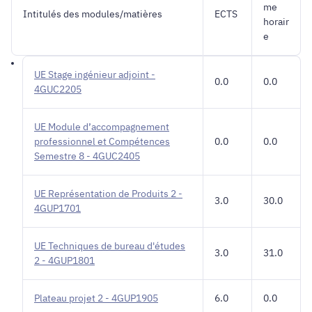
me
Intitulés des modules/matières
ECTS
horair
e
UE Stage ingénieur adjoint -
0.0
0.0
4GUC2205
UE Module d’accompagnement
professionnel et Compétences
0.0
0.0
Semestre 8 - 4GUC2405
UE Représentation de Produits 2 -
3.0
30.0
4GUP1701
UE Techniques de bureau d'études
3.0
31.0
2 - 4GUP1801
Plateau projet 2 - 4GUP1905
6.0
0.0